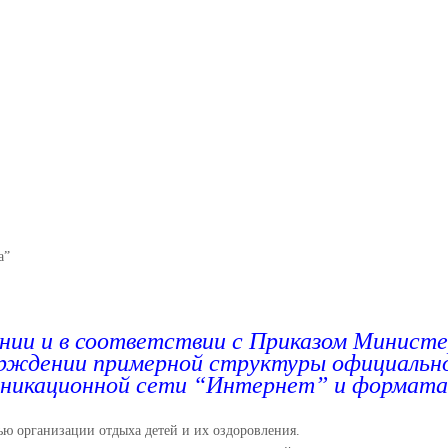
быванием МБОУ “СШ №9” “Радуг
а”
нии и в соответствии с Приказом Минист
рждении примерной структуры официально
уникационной сети “Интернет” и формата
ю организации отдыха детей и их оздоровления.