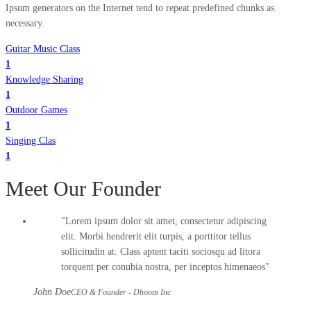
Ipsum generators on the Internet tend to repeat predefined chunks as
necessary.
Guitar Music Class
1
Knowledge Sharing
1
Outdoor Games
1
Singing Clas
1
Meet Our Founder
Lorem ipsum dolor sit amet, consectetur adipiscing
elit. Morbi hendrerit elit turpis, a porttitor tellus
sollicitudin at. Class aptent taciti sociosqu ad litora
torquent per conubia nostra, per inceptos himenaeos
John Doe
CEO & Founder - Dhoom Inc