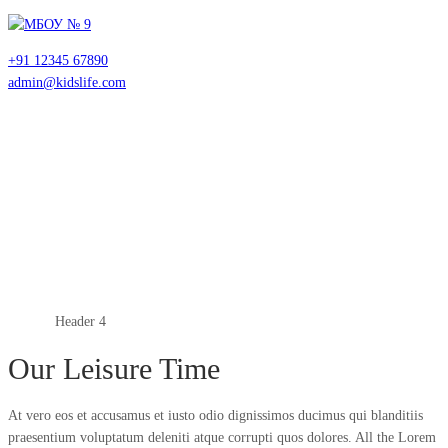
+91 12345 67890
admin@kidslife.com
Menu
Header 4
Главная
Header 4
Our Leisure Time
At vero eos et accusamus et iusto odio dignissimos ducimus qui blanditiis
praesentium voluptatum deleniti atque corrupti quos dolores. All the Lorem