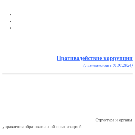
Противодействие коррупции
(с изменениями с 01.01.2024)
Menu
Структура и органы
управления образовательной
организацией
Главная
Сведения об образовательной организации
Структура и органы
управления образовательной организацией