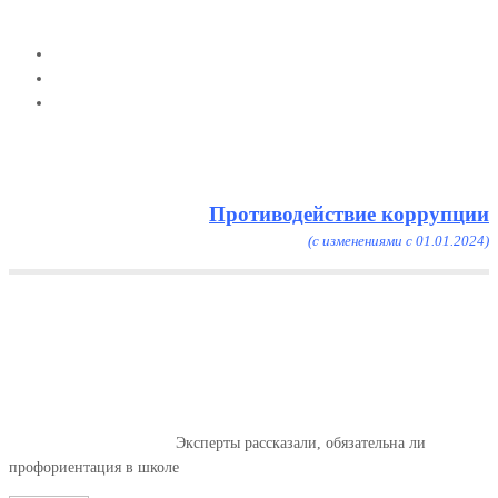
Противодействие коррупции
(с изменениями с 01.01.2024)
Menu
Эксперты рассказали,
обязательна ли
профориентация в школе
Главная
Профориентация
Эксперты рассказали, обязательна ли
профориентация в школе